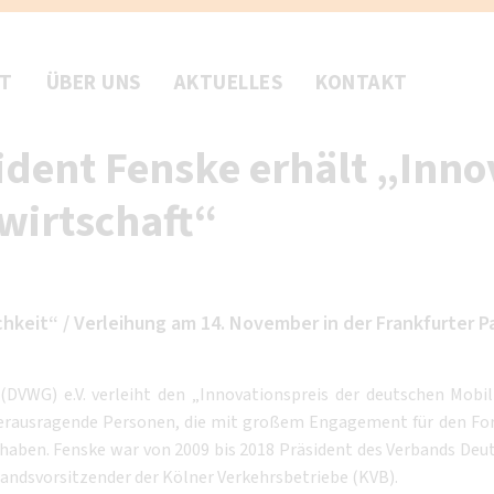
FT
ÜBER UNS
AKTUELLES
KONTAKT
dent Fenske erhält „Inno
wirtschaft“
hkeit“ / Verleihung am 14. November in der Frankfurter 
(DVWG) e.V. verleiht den „Innovationspreis der deutschen Mobil
herausragende Personen, die mit großem Engagement für den Fort
 haben. Fenske war von 2009 bis 2018 Präsident des Verbands Deu
andsvorsitzender der Kölner Verkehrsbetriebe (KVB).