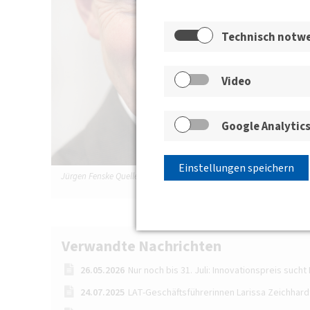
Technisch notw
Video
Google Analytic
Einstellungen speichern
Jürgen Fenske Quelle: Kölner Verkehrs-Betriebe AG (KVB)/Christoph
Seelbach
Verwandte Nachrichten
26.05.2026
Nur noch bis 31. Juli: Innovationspreis such
24.07.2025
LAT-Geschäftsführerinnen Larissa Zeichhard