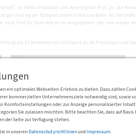
schaft”, so DVWG-Präsident und Jurymitglied Prof. Dr. Jan Ninne
etiger Anstieg der Fahrgastzahlen in Bus und Bahn. Als Geschäfts
 nach Prof. Dr. Gerd Aberle im vergangenen Jahr nun wieder an 
erleihung am 14. November ein Grußwort an die Preisträger und Gäs
llungen
n ein optimales Webseiten-Erlebnis zu bieten. Dazu zählen Cookie
serer kommerziellen Unternehmensziele notwendig sind, sowie solc
r Komforteinstellungen oder zur Anzeige personalisierter Inhal
egorien Sie zulassen möchten. Bitte beachten Sie, dass auf Basi
en der Seite zur Verfügung stehen.
Sie in unseren
Datenschutzrichtlinien
und
Impressum
.