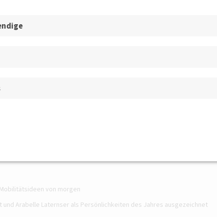
endige
s
Prof. Dr. Jan Ninnemann Quelle: DVWG
t Mobilitätsideen von morgen
t und Arabelle Laternser als Persönlichkeiten des Jahres ausgezeichnet