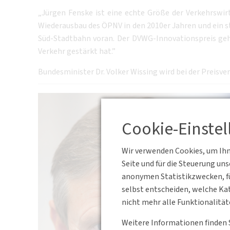
„Jürgen Fenske ist eine echte Größe der Verkehrswirt
Wiederausbau des ÖPNV in den 2010er Jahren und ein st
Süd-Stadtbahn voran. Der DVWG-Innovationspreis geht
Verkehr gestärkt hat.”
Bundesminister Dr. Volker Wissing wird bei der Preisv
Cookie-Einste
Wir verwenden Cookies, um Ihne
Seite und für die Steuerung un
anonymen Statistikzwecken, fü
selbst entscheiden, welche Kat
nicht mehr alle Funktionalität
Weitere Informationen finden 