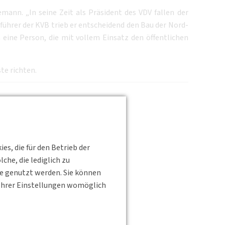
mann. „In seine Zeit als Präsident des VDV fallen der
führer der KVB trieb er entscheidend den Bau der Nord-
eine Person, die mit vollem Einsatz den öffentlichen
te richten.
s, die für den Betrieb der
he, die lediglich zu
te genutzt werden. Sie können
s Ihrer Einstellungen womöglich