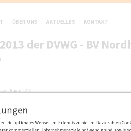
FT
ÜBER UNS
AKTUELLES
KONTAKT
2013 der DVWG - BV Nord
l
assel, Raum 2215
llungen
n ein optimales Webseiten-Erlebnis zu bieten. Dazu zählen Cookie
serer kommerziellen Unternehmensziele notwendig sind, sowie solc