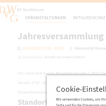
BV Nordhessen
VERANSTALTUNGEN
MITGLIEDSCHA
Jahresversammlung 
14.02.2013 17:30 - 19:30
Universität Kasse
Erstellt von
Volker Schmitt
Personenverkehr
Ort: Universität Kassel, Mönchebergstraße 7, 34117 K
Uhrzeit: 17:30 - 19:30 Uhr
Cookie-Einste
Datum Donnerstag, 14. Februar 2013
Standort
Wir verwenden Cookies, um Ihne
Seite und für die Steuerung un