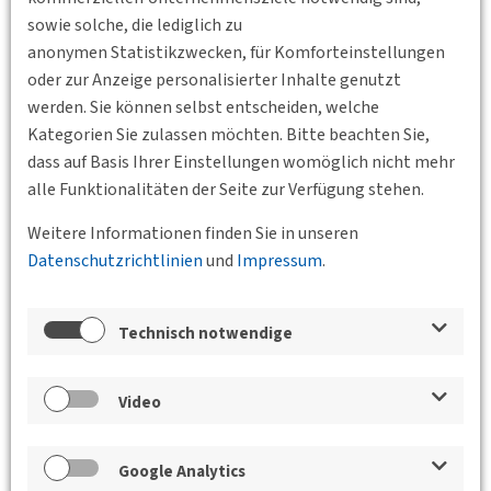
sowie solche, die lediglich zu
Veranstaltungsort: Universität Kassel,
anonymen Statistikzwecken, für Komforteinstellungen
Ingenieurwissenschaften III, Mönchebergstr. 7, Raum 2215.
oder zur Anzeige personalisierter Inhalte genutzt
werden. Sie können selbst entscheiden, welche
Interessenten sind herzlich eingeladen.
Kategorien Sie zulassen möchten. Bitte beachten Sie,
Standort
dass auf Basis Ihrer Einstellungen womöglich nicht mehr
alle Funktionalitäten der Seite zur Verfügung stehen.
Weitere Informationen finden Sie in unseren
Datenschutzrichtlinien
und
Impressum
.
Technisch notwendige
Video
Google Analytics