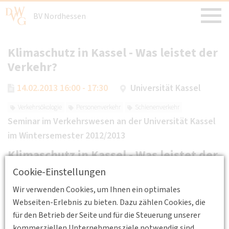
BV Nordhessen
Klimaschutz in Kassel - Was leistet der
Verkehr?
14.02.2013 16:00 - 17:30
Universität Kassel
Verkehrsökologie
Personenverkehr
Schienenverkehr
Seminar im Verkehrswesen an der Universität Kassel
im Wintersemester 2012/2013
Klimaschutz in Kassel - Was leistet der
Verkehr?
Cookie-Einstellungen
Wir verwenden Cookies, um Ihnen ein optimales
Dipl.-Geogr. M.Eng. Volker Ballhausen
Webseiten-Erlebnis zu bieten. Dazu zählen Cookies, die
Stadt Kassel
für den Betrieb der Seite und für die Steuerung unserer
kommerziellen Unternehmensziele notwendig sind,