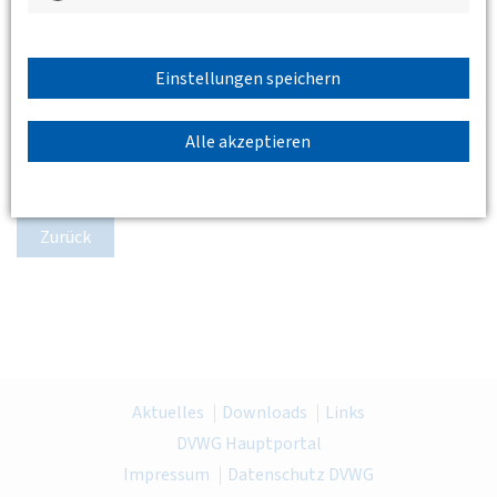
Beitrag zum Klimaschutz leisten, wo doch fast nix schwerer
ist, als den gebauten Raum radikal verändern zu wollen?“
Einstellungen speichern
Vortrag und Diskussion finden in den Räumlichkeiten der
Universität Kassel statt: Mönchebergstraße 7, 34125 Kassel,
Raum 2215. Eine Online-Teilnahme ist via Zoom möglich.
Alle akzeptieren
Erfragen Sie den Zugangslink bitte per Mail an
nordhessen@dvwg.de.
Zurück
Aktuelles
Downloads
Links
DVWG Hauptportal
Impressum
Datenschutz DVWG