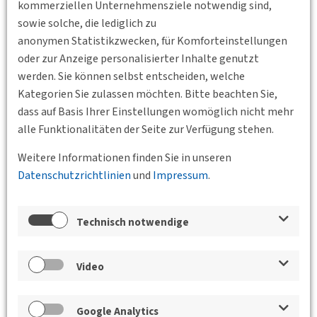
kommerziellen Unternehmensziele notwendig sind,
etwas bringen?
sowie solche, die lediglich zu
anonymen Statistikzwecken, für Komforteinstellungen
oder zur Anzeige personalisierter Inhalte genutzt
werden. Sie können selbst entscheiden, welche
Kategorien Sie zulassen möchten. Bitte beachten Sie,
dass auf Basis Ihrer Einstellungen womöglich nicht mehr
alle Funktionalitäten der Seite zur Verfügung stehen.
Weitere Informationen finden Sie in unseren
Datenschutzrichtlinien
und
Impressum
.
Technisch notwendige
Video
Vortrag von Prof. Dr.-Ing. Wolfgang Dickhaut (HCU Hamburg):
„Verkehrswende, was meint das denn nun wirklich? Kann
Stadtplanung und Architektur wirklich einen messbaren
Google Analytics