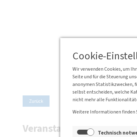
Cookie-Einste
Wir verwenden Cookies, um Ihne
Seite und für die Steuerung un
anonymen Statistikzwecken, fü
selbst entscheiden, welche Kat
nicht mehr alle Funktionalität
Zurück
Weitere Informationen finden 
Veranstaltungen der Bund
Technisch notw