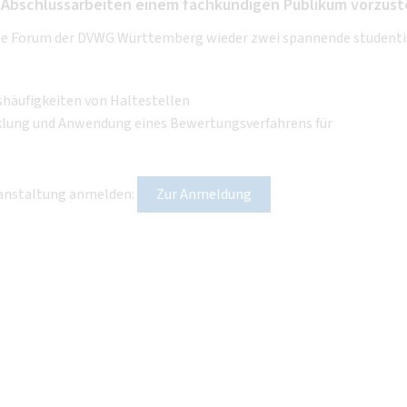
 Abschlussarbeiten einem fachkundigen Publikum vorzuste
Junge Forum der DVWG Württemberg wieder zwei spannende student
shäufigkeiten von Haltestellen
icklung und Anwendung eines Bewertungsverfahrens für
eranstaltung anmelden:
Zur Anmeldung