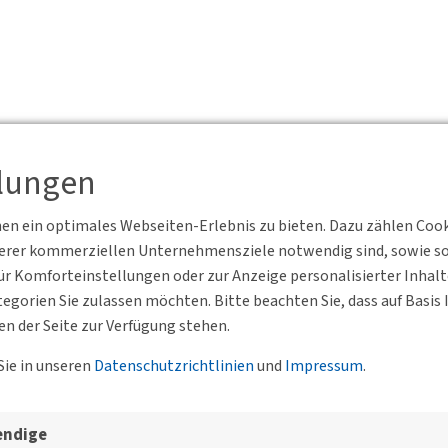
llungen
n ein optimales Webseiten-Erlebnis zu bieten. Dazu zählen Cookie
serer kommerziellen Unternehmensziele notwendig sind, sowie solc
r Komforteinstellungen oder zur Anzeige personalisierter Inhal
egorien Sie zulassen möchten. Bitte beachten Sie, dass auf Basi
en der Seite zur Verfügung stehen.
Sie in unseren
Datenschutzrichtlinien
und
Impressum
.
esgeschäftsstelle, der BVs un
endige