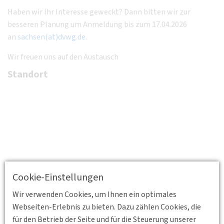
Haben wir Ihr Interesse geweckt? Dann bitten wir zur
besseren Planung um Anmeldung bis zum 17.04.2026
an
sachsen(at)dvwg.de
.
Wir freuen uns auf den Austausch
Standort
Cookie-Einstellungen
Wir verwenden Cookies, um Ihnen ein optimales
Webseiten-Erlebnis zu bieten. Dazu zählen Cookies, die
für den Betrieb der Seite und für die Steuerung unserer