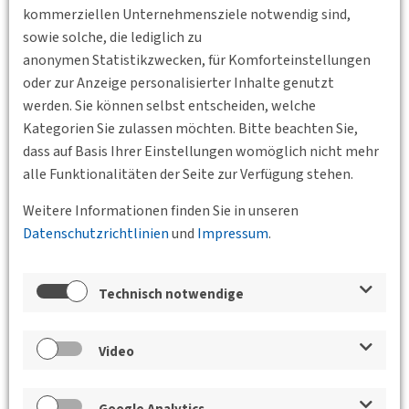
kommerziellen Unternehmensziele notwendig sind,
sowie solche, die lediglich zu
anonymen Statistikzwecken, für Komforteinstellungen
oder zur Anzeige personalisierter Inhalte genutzt
werden. Sie können selbst entscheiden, welche
Kategorien Sie zulassen möchten. Bitte beachten Sie,
dass auf Basis Ihrer Einstellungen womöglich nicht mehr
alle Funktionalitäten der Seite zur Verfügung stehen.
Zurück
Weitere Informationen finden Sie in unseren
Datenschutzrichtlinien
und
Impressum
.
Veranstaltungen der Bundesgeschäftsstelle,
der BVs und des Jungen Forums
Technisch notwendige
DVWG Impulse! Carsharing als
Baustein städtischer Mobilität
Video
22.04.2026 16:30 - 18:00
POT Gerhart-Potthoff-
Bau 06
DVWG BV Sachsen