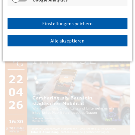
Google Analytics
Wie kommunale Verwaltung und Unternehmen ein
integriertes Mobilitätsangebot aufbauen -
Impulsvortrag und Diskussion zur aktuellen
Einstellungen speichern
Entwicklung des Car-Sharing mit Marcus Buchfeld
(Regionalleiter Dresden, Mobility Center GmbH)
Alle akzeptieren