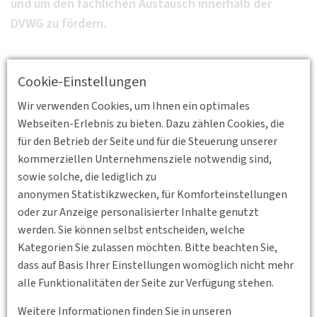
und um den fachlichen Austausch innerhalb der
DVWG zu fördern.
Das Junge Forum der DVWG trifft sich jeden dritten Montag
Cookie-Einstellungen
im Monat online.
Wir verwenden Cookies, um Ihnen ein optimales
In offener Barcamp-Atmosphäre diskutieren unsere
Webseiten-Erlebnis zu bieten. Dazu zählen Cookies, die
Jungmitglieder aktuelle Themen,
für den Betrieb der Seite und für die Steuerung unserer
planen gemeinsame Veranstaltungen und fördern den
kommerziellen Unternehmensziele notwendig sind,
fachlichen Austausch innerhalb der DVWG.
sowie solche, die lediglich zu
Kalender Event:
Fachgruppe_Junges-Forum.ics
anonymen Statistikzwecken, für Komforteinstellungen
oder zur Anzeige personalisierter Inhalte genutzt
Teilnahme:
Zugang über MS-Teams
werden. Sie können selbst entscheiden, welche
Kategorien Sie zulassen möchten. Bitte beachten Sie,
Kontakt:
jungesforum(at)dvwg.de
dass auf Basis Ihrer Einstellungen womöglich nicht mehr
Zurück
alle Funktionalitäten der Seite zur Verfügung stehen.
Weitere Informationen finden Sie in unseren