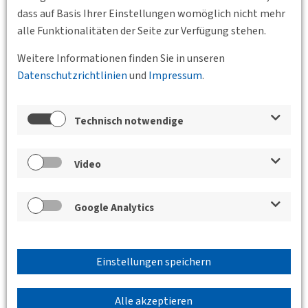
dass auf Basis Ihrer Einstellungen womöglich nicht mehr
Zurück
alle Funktionalitäten der Seite zur Verfügung stehen.
Weitere Informationen finden Sie in unseren
Datenschutzrichtlinien
und
Impressum
.
Veranstaltungen der Bundesgeschäftsstelle,
der BVs und des Jungen Forums
Fachvortrag: „Der Klimamobilitätsplan
Technisch notwendige
Freiburg“
Video
18.06.2026 17:00
Rathaus im Stühlinger,
Freiburg
BV Oberrhein
Google Analytics
Referierende: Franziska Schreiber (Stabsstelle
Mobilität, Stadt Freiburg) und Sascha Klein
(INOVAPLAN GmbH)
Einstellungen speichern
Alle akzeptieren