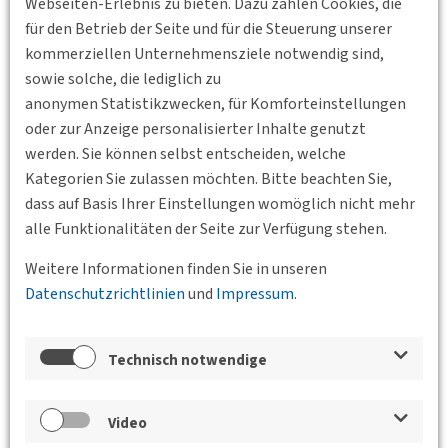
Webseiten-Erlebnis zu bieten. Dazu zählen Cookies, die
für den Betrieb der Seite und für die Steuerung unserer
kommerziellen Unternehmensziele notwendig sind,
sowie solche, die lediglich zu
anonymen Statistikzwecken, für Komforteinstellungen
oder zur Anzeige personalisierter Inhalte genutzt
werden. Sie können selbst entscheiden, welche
Kategorien Sie zulassen möchten. Bitte beachten Sie,
dass auf Basis Ihrer Einstellungen womöglich nicht mehr
Zurück
alle Funktionalitäten der Seite zur Verfügung stehen.
Weitere Informationen finden Sie in unseren
Datenschutzrichtlinien
und
Impressum
.
Veranstaltungen der Bundesgeschäftsstelle,
der BVs und des Jungen Forums
Zur Genese der autogerechten Stadt
Technisch notwendige
24.04.2025 17:30 - 19:00
TH Nürnberg,
Video
Keßlerplatz 12, 90489 Nürnberg Fakultät