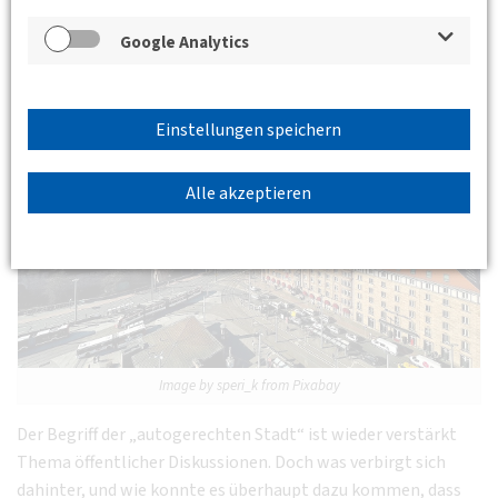
Bauingenieurwesen, Gebäude KB, Raum 206
BV
Nordbayern
Google Analytics
Referent: Prof. Dr.-Ing. Harald Kipke
Einstellungen speichern
Alle akzeptieren
Image by speri_k from Pixabay
Der Begriff der „autogerechten Stadt“ ist wieder verstärkt
Thema öffentlicher Diskussionen. Doch was verbirgt sich
dahinter, und wie konnte es überhaupt dazu kommen, dass