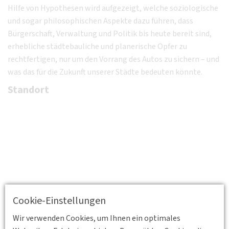
Hilfe von Hypothesen wird aufgezeigt, welche soziologische
und sogar philosophischen Aspekte dazu führen, dass
Bürgerschaft, Verwaltung und Politik bis heute bereit sind,
erhebliche städtebauliche und planerische Opfer zu
rechtfertigen, nur um den Vorrang des Autos zu sichern – und
was das für die Zukunft unserer Städte bedeuten könnte.
Standort
Cookie-Einstellungen
Wir verwenden Cookies, um Ihnen ein optimales